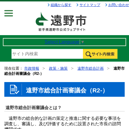
組織から探す
サイトマップ
お問い合わせ
Menu
Select Language
▼
現在位置：
市政情報
政策・施策
遠野市総合計画
遠野市
総合計画審議会（R2-）
遠野市総合計画審議会（R2-）
遠野市総合計画審議会とは？
遠野市の総合的な計画の策定と推進に関する必要な事項を
調査し、審議し、及び評価するために設置された市長の諮問