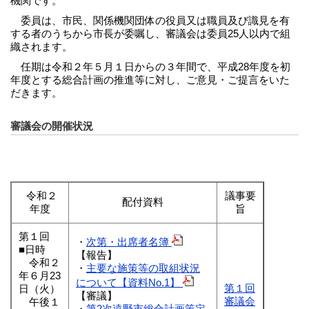
機関です。
委員は、市民、関係機関団体の役員又は職員及び識見を有
する者のうちから市長が委嘱し、審議会は委員25人以内で組
織されます。
任期は令和２年５月１日からの３年間で、平成28年度を初
年度とする総合計画の推進等に対し、ご意見・ご提言をいた
だきます。
審議会の開催状況
令和２
議事要
配付資料
年度
旨
第１回
・
次第・出席者名簿
■日時
【報告】
令和２
・
主要な施策等の取組状況
年６月23
について【資料No.1】
第１回
日（火）
【審議】
審議会
午後１
・
第2次遠野市総合計画策定