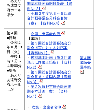
あえり
期基本計画新旧対象表 【資
あ遠野交
料No.3】
流ホール
・
令和２年度第３～５回総
ほか
合計画審議会分科会名簿
（案） 【資料No.4】
第４回
・
次第・出席者名簿
■日時
【審議】
令和２
・
第３回総合計画審議会分
年10月13
科会提言に対する対応案
日（火）
【資料No.1】
午後１
・
後期基本計画（第３回審
第４回
時30分～
議会以降修正箇所）【資料
審議会
４時00分
議事録
No.2】
■場所
・
第３回総合計画審議会分
あえり
科会意見・質問内容【資料
あ遠野交
No.3】
流ホール
・
第２次遠野市総合計画後
ほか
期基本計画（案）【資料
No.4】
・
次第・出席者名簿