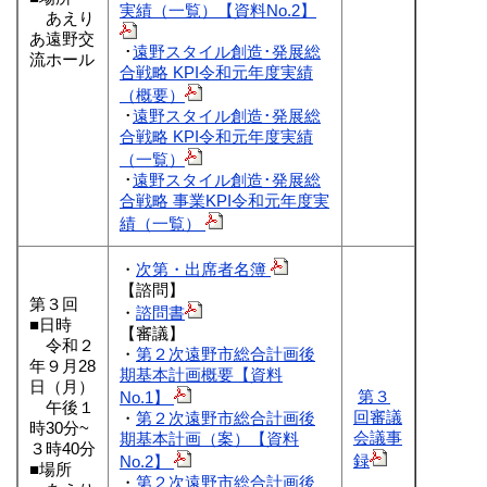
実績（一覧）【資料No.2】
あえり
あ遠野交
･
遠野スタイル創造･発展総
流ホール
合戦略 KPI令和元年度実績
（概要）
･
遠野スタイル創造･発展総
合戦略 KPI令和元年度実績
（一覧）
･
遠野スタイル創造･発展総
合戦略 事業KPI令和元年度実
績（一覧）
・
次第・出席者名簿
【諮問】
第３回
・
諮問書
■日時
【審議】
令和２
・
第２次遠野市総合計画後
年９月28
期基本計画概要【資料
日（月）
第３
No.1】
午後１
回審議
・
第２次遠野市総合計画後
時30分~
会議事
期基本計画（案）【資料
３時40分
録
No.2】
■場所
・
第２次遠野市総合計画後