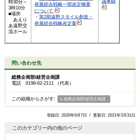
議事録
時30分～
発展総合戦略一部改定概要
3時10分
について
■場所
・
第2期遠野スタイル創造・
あえり
発展総合戦略改定案
あ遠野交
流ホール
問い合わせ先
総務企画部/経営企画課
電話 0198-62-2111 （代表）
この組織からさがす:
総務企画部/経営企画課
登録日:
2020年9月7日
/
更新日:
2021年3月31日
このカテゴリー内の他のページ