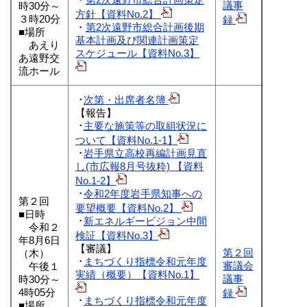
議事
時30分～
方針【資料No.2】
３時20分
録
・
第2次遠野市総合計画後期
■場所
基本計画及び関連計画策定
あえり
スケジュール【資料No.3】
あ遠野交
流ホール
･
次第・出席者名簿
【報告】
･
主要な施策等の取組状況に
ついて【資料No.1-1】
･
岩手県立高校再編計画見直
し(市広報8月号抜粋) 【資料
No.1-2】
･
令和2年度岩手県知事への
第２回
要望概要【資料No.2】
■日時
･
新エネルギービジョン中間
令和２
検証【資料No.3】
年8月6日
【審議】
第２回
（木）
･
まちづくり指標令和元年度
審議会
午後１
実績（概要）【資料No.1】
議事
時30分～
4時05分
録
･
まちづくり指標令和元年度
■場所