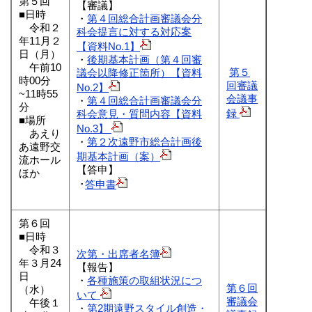
第５回
【審議】
■日時
・
第４回総合計画審議会分
令和２
科会提言に対する対応案
年11月２
【資料No.1】
日（月）
・
後期基本計画（第４回審
午前10
第５
議会以降修正箇所）【資料
時00分
回審議
No.2】
~11時55
会議事
・
第４回総合計画審議会分
分
録
科会意見・質問内容【資料
■場所
No.3】
あえり
・
第２次遠野市総合計画後
あ遠野交
期基本計画（案）
流ホール
【答申】
ほか
･
答申書
第６回
■日時
令和３
次第・出席者名簿
年３月24
【報告】
日
・
各種施策の取組状況につ
第６回
（水）
いて
審議会
午後１
・
第2期遠野スタイル創造・