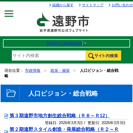
組織から探す
サイトマップ
お問い合わせ
Menu
Select Language
▼
現在位置：
市政情報
政策・施策
人口ビジョン・総合戦
略
人口ビジョン・総合戦略
第３期遠野市地方創生総合戦略（Ｒ８～Ｒ12）
登録日:
2026年3月3日
/ 更新日:
2026年3月3日
第２期遠野スタイル創造・発展総合戦略（Ｒ２～Ｒ