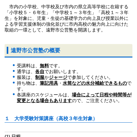
市内の小学校、中学校及び市内の県立高等学校に在籍する
「小学校５・６年生」「中学校１～３年生」「高校１～３年
生」を対象に、児童・生徒の基礎学力の向上及び授業以外に
よる学習支援体制の強化並びに市内高校の魅力向上に向けた
取組の一環として、遠野市公営塾を開講します。
遠野市公営塾の概要
受講料は、
無料
です。
通学は、
各自
でお願いします。
服装は、
制服
か
ジャージ
で参加してください。
持ち物は、
筆記用具
・
水筒などの水分補給できるもの
で
す。
各講座のスケジュールは、
場合によって日程や時間等が
変更となる場合もあります
ので、ご注意ください。
１ 大学受験対策講座（高校３年生対象）
(1) 日程