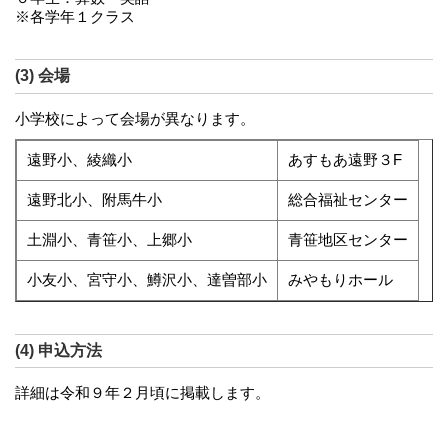
※各学年１クラス
(3) 会場
小学校によって会場が異なります。
遠野小、綾織小
あすもあ遠野３F
遠野北小、附馬牛小
総合福祉センター
土淵小、青笹小、上郷小
青笹地区センター
小友小、宮守小、鱒沢小、達曽部小
みやもりホール
(4) 申込方法
詳細は令和９年２月頃に掲載します。