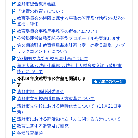
遠野市総合教育会議
「遠野の教育」について
教育委員会の権限に属する事務の管理及び執行の状況の
点検・評価
教育委員会事務局事務室の所在地について
公営塾運営業務委託公募型プロポーザルを実施します
第３期遠野市教育振興基本計画（案）の意見募集（パブ
リックコメント）について
第3期県立高等学校再編計画について
淑徳大学地域創生学部 地域創生人材育成入試（遠野市
枠）について
令和８年度遠野市公営塾を開講しま
す
遠野市部活動検討委員会
遠野市立学校教職員働き方改革について
遠野市立学校における臨時休業について（11月21日更
新）
遠野市における部活動のあり方に関する方針について
教育に関する調査及び研究
各種教育相談