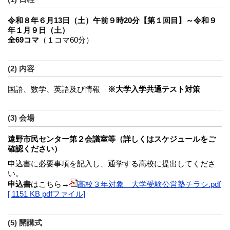
令和８年６月13日（土）午前９時20分【第１回目】～令和９
年１月９日（土）
全69コマ
（１コマ60分）
(2) 内容
国語、数学、英語及び情報
※大学入学共通テスト対策
(3) 会場
遠野市民センター第２会議室等（詳しくはスケジュールをご
確認ください）
申込書に必要事項を記入し、通学する高校に提出してくださ
い。
申込書
はこちら→
高校３年対象 大学受験公営塾チラシ.pdf
[ 1151 KB pdfファイル]
(5) 開講式