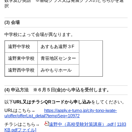
数学及び英語 ※基礎クラス又は発展クラスのどちらかを選
択
(3) 会場
中学校によって会場が異なります。
遠野中学校
あすもあ遠野３F
遠野東中学校
青笹地区センター
遠野西中学校
みやもりホール
(4) 申込方法 ※６月５日(金)から申込を受付します。
以下
URL
又はチラシQRコードから申し込み
をしてください。
URLはこちら→
https://apply.e-tumo.jp/city-tono-iwate-
u/offer/offerList_detail?tempSeq=10972
チラシはこちら→
遠野中（高校受験対策講座）.pdf [ 1183
KB pdfファイル]