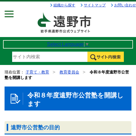
組織から探す
サイトマップ
お問い合わせ
Menu
Select Language
▼
現在位置：
子育て・教育
教育委員会
令和８年度遠野市公営
塾を開講します
令和８年度遠野市公営塾を開講し
ます
遠野市公営塾の目的