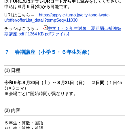
以下
URL
又はチラシQRコードから申し込み
をしてください。
申込は
６月５日(金)から
可能です。
URLはこちら→
https://apply.e-tumo.jp/city-tono-iwate-
u/offer/offerList_detail?tempSeq=11030
チラシはこちら→
中学１・２年生対象 夏期弱点補強短
期講座.pdf [ 1364 KB pdfファイル]
７ 春期講座（小学５・６年生対象）
(1) 日程
令和９年３月20日（土）～３月21日（日） ２日間
（１日45
分×３コマ）
※会場ごとに開始時間が異なります。
(2) 内容
５年生：算数・国語
６年生：算数・英語