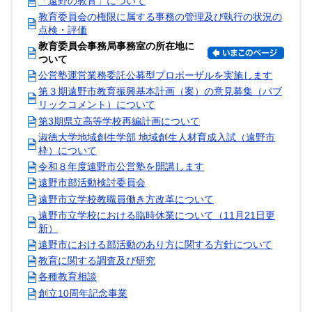
「遠野の教育」について
教育委員会の権限に属する事務の管理及び執行の状況の
点検・評価
教育委員会事務局事務室の所在地に
ついて
公営塾運営業務委託公募型プロポーザルを実施します
第３期遠野市教育振興基本計画（案）の意見募集（パブ
リックコメント）について
第3期県立高等学校再編計画について
淑徳大学地域創生学部 地域創生人材育成入試（遠野市
枠）について
令和８年度遠野市公営塾を開講します
遠野市部活動検討委員会
遠野市立学校教職員働き方改革について
遠野市立学校における臨時休業について（11月21日更
新）
遠野市における部活動のあり方に関する方針について
教育に関する調査及び研究
各種教育相談
創立10周年記念事業