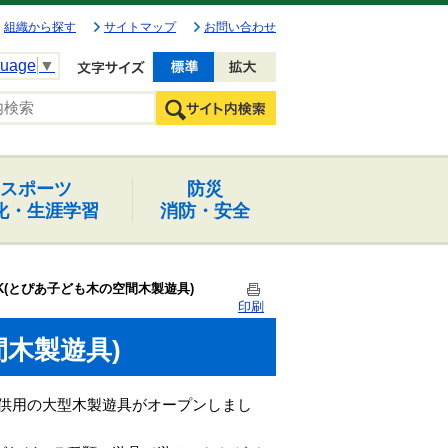
組織から探す
サイトマップ
お問い合わせ
guage
▼
文字を小さく
文字を大きく
スポーツ
防災
化・生涯学習
消防・安全
OK(とぴあ子ども木の空間木製遊具)
印刷
間木製遊具)
子供用の大型木製遊具がオープンしまし