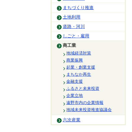
まちづくり推進
土地利用
道路・河川
しごと・雇用
商工業
地域経済対策
商業振興
起業・創業支援
まちなか再生
金融支援
ふるさと未来投資
企業立地
遠野市内の企業情報
地域未来投資推進協議会
六次産業