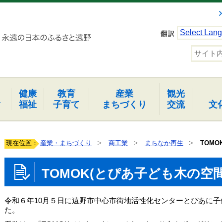
Select Lan
健康
教育
産業
観光
報
福祉
子育て
まちづくり
交流
文
現在位置：
産業・まちづくり
商工業
まちなか再生
TOM
TOMOK(とぴあ子ども木の空
令和６年10月５日に遠野市中心市街地活性化センターとぴあに
た。