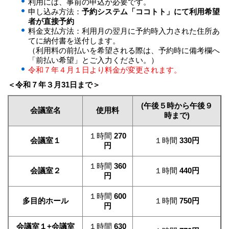
利用には、事前の申込が必要です。
申し込み方法：
予約システム「ココトト」にて利用希望
者が直接予約
料金支払方法：利用月の翌月に予約時入力された住所あ
てに納付書を送付します。
（利用料の前払いを希望される際は、予約時に備考欄へ
「前払い希望」とご入力ください。）
令和７年４月１日より料金が変更されます。
＜令和７年３月31日まで＞
(午後５時から午後９
会議室名
使用料
時まで)
１時間
270
会議室１
１時間
330円
円
１時間
360
会議室２
１時間
440円
円
１時間
600
多目的ホール
１時間
750円
円
会議室１+会議室
１時間
630