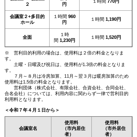
１時間
770円
２
円
会議室２+多目的
１時間
960
１時間
1,190円
ホール
円
１時
全面
１時間
1,520円
間
1,230円
※ 営利目的利用の場合は、使用料は２倍の料金となりま
す。
土曜・日曜及び祝日は、使用料が1.3倍の料金となりま
す。
７月～８月は冷房加算、11月～翌３月は暖房加算のため
使用料は1.5倍の料金となります。
営利団体（株式会社、有限会社、合資会社、合同会社、
合名会社）については、利用内容に関わらず一律で営利目的
利用料となります。
＜令和７年４月１日から＞
使用料
使用料
会議室名
（市内居住
（市外居住
者）
者）