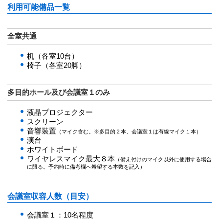
利用可能備品一覧
全室共通
机（各室10台）
椅子（各室20脚）
多目的ホール及び会議室１のみ
液晶プロジェクター
スクリーン
音響装置
（マイク含む。※多目的２本、会議室１は有線マイク１本）
演台
ホワイトボード
ワイヤレスマイク最大８本
（備え付けのマイク以外に使用する場合
に限る。予約時に備考欄へ希望する本数を記入）
会議室収容人数（目安）
会議室１：10名程度