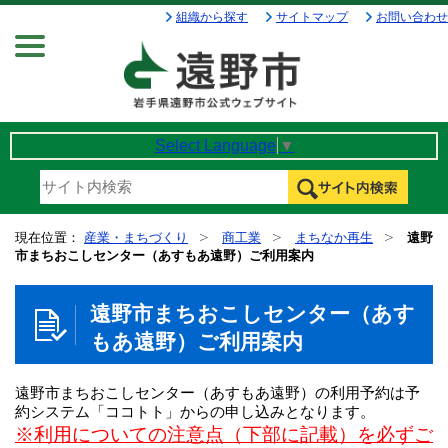
組織から探す
サイトマップ
お問い合わせ
Menu
Select Language
▼
現在位置：
産業・まちづくり
商工業
まちなか再生
遠野
市まちおこしセンター（あすもあ遠野）ご利用案内
遠野市まちおこしセンター（あす
もあ遠野）ご利用案内
遠野市まちおこしセンター（あすもあ遠野）の利用予約は予
約システム「ココトト」からの申し込みとなります。
※利用についての注意点（下部に記載）を必ずご