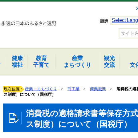
Select Lan
健康
教育
産業
観光
報
福祉
子育て
まちづくり
交流
文
現在位置：
産業・まちづくり
商工業
商業振興
消費税の適
ス制度）について（国税庁）
消費税の適格請求書等保存方
ス制度）について（国税庁）