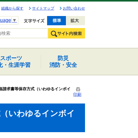
組織から探す
サイトマップ
お問い合わせ
guage
▼
文字を小さく
文字を大きく
スポーツ
防災
化・生涯学習
消防・安全
格請求書等保存方式（いわゆるインボイ
印刷
式（いわゆるインボイ