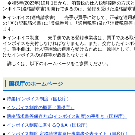
令和5年(2023年)10月 1日から、消費税の仕入税額控除の方
ンボイス(適格請求書)を発行できるのは、登録を受けた適格請求
▶インボイス(適格請求書) 売手が買手に対して、正確な適用
の｢区分記載請求書｣に｢登録番号｣、｢適用税率｣及び｢消費税額
ます。
▶インボイス制度 売手側である登録事業者は、買手である取引
インボイスを交付しなければなりません。また、交付したインボ
す。買手側は、仕入額控除の適用を受けるために、原則として、取
けたインボイスの保存等が必要となります。
詳しくは、以下のホームページをご参照ください。
国税庁のホームページ
●
[特集]インボイス制度（国税庁）
●
インボイス制度の概要（国税庁）
●
適格請求書等保存方式(インボイス制度)の手引き（国税庁）
●
インボイス制度に関するQ＆A（国税庁）
●
インボイス制度 定格請求書発行事業者公表サイト（国税庁）