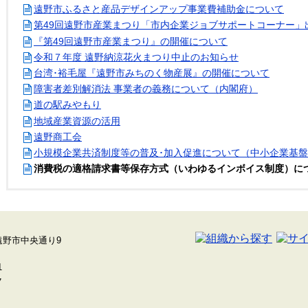
遠野市ふるさと産品デザインアップ事業費補助金について
第49回遠野市産業まつり「市内企業ジョブサポートコーナー」
『第49回遠野市産業まつり』の開催について
令和７年度 遠野納涼花火まつり中止のお知らせ
台湾･裕毛屋『遠野市みちのく物産展』の開催について
障害者差別解消法 事業者の義務について（内閣府）
道の駅みやもり
地域産業資源の活用
遠野商工会
小規模企業共済制度等の普及･加入促進について（中小企業基
消費税の適格請求書等保存方式（いわゆるインボイス制度）に