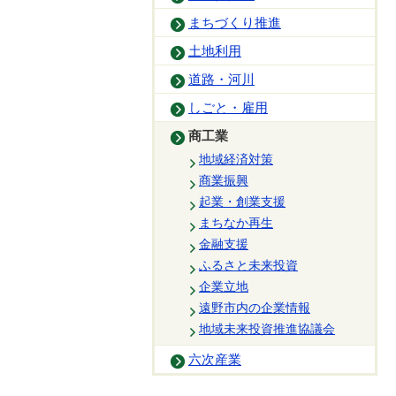
まちづくり推進
土地利用
道路・河川
しごと・雇用
商工業
地域経済対策
商業振興
起業・創業支援
まちなか再生
金融支援
ふるさと未来投資
企業立地
遠野市内の企業情報
地域未来投資推進協議会
六次産業