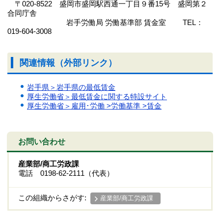
〒020-8522 盛岡市盛岡駅西通一丁目９番15号 盛岡第２
合同庁舎
岩手労働局 労働基準部 賃金室 TEL：
019-604-3008
関連情報（外部リンク）
岩手県＞岩手県の最低賃金
厚生労働省＞最低賃金に関する特設サイト
厚生労働省＞雇用･労働 >労働基準 >賃金
お問い合わせ
産業部/商工労政課
電話 0198-62-2111（代表）
この組織からさがす:
産業部/商工労政課