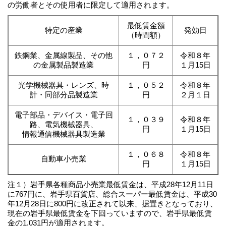
の労働者とその使用者に限定して適用されます。
最低賃金額
特定の産業
発効日
（時間額）
鉄鋼業、金属線製品、その他
１，０７２
令和８年
の金属製品製造業
円
１月15日
光学機械器具・レンズ、時
１，０５２
令和８年
計・同部分品製造業
円
２月１日
電子部品・デバイス・電子回
１，０３９
令和８年
路、電気機械器具、
円
１月15日
情報通信機械器具製造業
１，０６８
令和８年
自動車小売業
円
１月15日
注１）岩手県各種商品小売業最低賃金は、平成28年12月11日
に767円に、岩手県百貨店、総合スーパー最低賃金は、平成30
年12月28日に800円に改正されて以来、据置きとなっており、
現在の岩手県最低賃金を下回っていますので、岩手県最低賃
金の1,031円が適用されます。