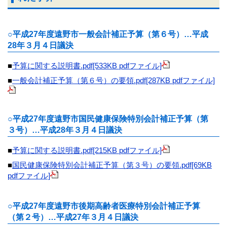
○平成27年度遠野市一般会計補正予算（第６号）…平成
28年３月４日議決
■
予算に関する説明書.pdf[533KB pdfファイル]
■
一般会計補正予算（第６号）の要領.pdf[287KB pdfファイル]
○平成27年度遠野市国民健康保険特別会計補正予算（第
３号）…平成28年３月４日議決
■
予算に関する説明書.pdf[215KB pdfファイル]
■
国民健康保険特別会計補正予算（第３号）の要領.pdf[69KB
pdfファイル]
○平成27年度遠野市後期高齢者医療特別会計補正予算
（第２号）…平成27年３月４日議決