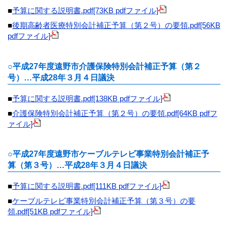
■
予算に関する説明書.pdf[73KB pdfファイル]
■
後期高齢者医療特別会計補正予算（第２号）の要領.pdf[56KB
pdfファイル]
○平成27年度遠野市介護保険特別会計補正予算（第２
号）…平成28年３月４日議決
■
予算に関する説明書.pdf[138KB pdfファイル]
■
介護保険特別会計補正予算（第２号）の要領.pdf[64KB pdfフ
ァイル]
○平成27年度遠野市ケーブルテレビ事業特別会計補正予
算（第３号）…平成28年３月４日議決
■
予算に関する説明書.pdf[111KB pdfファイル]
■
ケーブルテレビ事業特別会計補正予算（第３号）の要
領.pdf[51KB pdfファイル]