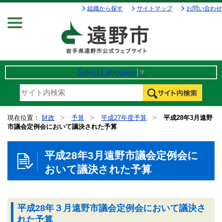
組織から探す
サイトマップ
お問い合わせ
Menu
Select Language
▼
現在位置：
財政
予算
平成27年度予算
平成28年3月遠野
市議会定例会において議決された予算
平成28年3月遠野市議会定例会に
おいて議決された予算
平成28年３月遠野市議会定例会において議決さ
れた予算