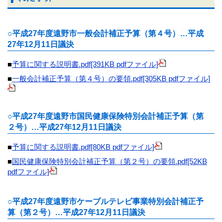
○平成27年度遠野市一般会計補正予算（第４号）…平成
27年12月11日議決
■
予算に関する説明書.pdf[391KB pdfファイル]
■
一般会計補正予算（第４号）の要領.pdf[305KB pdfファイル]
○平成27年度遠野市国民健康保険特別会計補正予算（第
２号）…平成27年12月11日議決
■
予算に関する説明書.pdf[80KB pdfファイル]
■
国民健康保険特別会計補正予算（第２号）の要領.pdf[52KB
pdfファイル]
○平成27年度遠野市ケーブルテレビ事業特別会計補正予
算（第２号）…平成27年12月11日議決