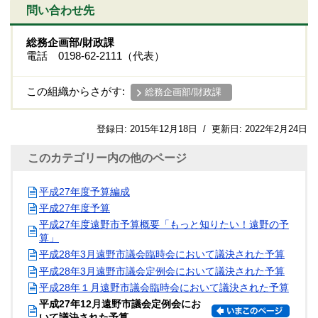
問い合わせ先
総務企画部/財政課
電話 0198-62-2111（代表）
この組織からさがす:
総務企画部/財政課
登録日:
2015年12月18日
/
更新日:
2022年2月24日
このカテゴリー内の他のページ
平成27年度予算編成
平成27年度予算
平成27年度遠野市予算概要「もっと知りたい！遠野の予
算」
平成28年3月遠野市議会臨時会において議決された予算
平成28年3月遠野市議会定例会において議決された予算
平成28年１月遠野市議会臨時会において議決された予算
平成27年12月遠野市議会定例会にお
いて議決された予算