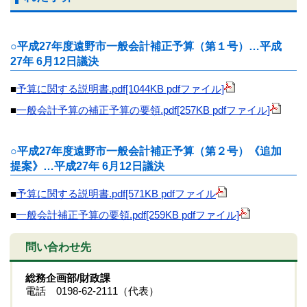
○平成27年度遠野市一般会計補正予算（第１号）…平成
27年 6月12日議決
■
予算に関する説明書.pdf[1044KB pdfファイル]
■
一般会計予算の補正予算の要領.pdf[257KB pdfファイル]
○平成27年度遠野市一般会計補正予算（第２号）《追加
提案》…平成27年 6月12日議決
■
予算に関する説明書.pdf[571KB pdfファイル
■
一般会計補正予算の要領.pdf[259KB pdfファイル]
問い合わせ先
総務企画部/財政課
電話 0198-62-2111（代表）