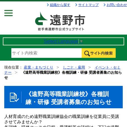
組織から探す
サイトマップ
お問い合わせ
Menu
Select Language
▼
現在位置：
産業・まちづくり
しごと・雇用
イベント・セミ
ナー
《遠野高等職業訓練校》各種訓練・研修 受講者募集のお知ら
せ
《遠野高等職業訓練校》各種訓
練・研修 受講者募集のお知らせ
人材育成のため遠野職業訓練協会の職業訓練を従業員に受講
させてみませんか？