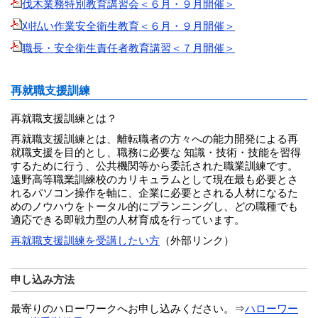
伐木業務特別教育講習会＜６月・９月開催＞
刈払い作業安全衛生教育＜６月・９月開催＞
職長・安全衛生責任者教育講習＜７月開催＞
再就職支援訓練
再就職支援訓練とは？
再就職支援訓練とは、離転職者の方々への能力開発による再
就職支援を目的とし、職務に必要な 知識・技術・技能を習得
するために行う、公共機関等から委託された職業訓練です。
遠野高等職業訓練校のカリキュラムとして現在最も必要とさ
れるパソコン操作を軸に、企業に必要とされる人材になるた
めのノウハウをトータル的にプランニングし、どの職種でも
適応できる即戦力型の人材育成を行っています。
再就職支援訓練を受講したい方
（外部リンク）
申し込み方法
最寄りのハローワークへお申し込みください。⇒
ハローワー