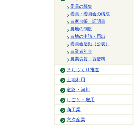
委員の募集
委員・委員会の構成
農家台帳・証明書
農地の制度
農地の申請・届出
委員会活動（公表）
農業者年金
農業労賃・賃借料
まちづくり推進
土地利用
道路・河川
しごと・雇用
商工業
六次産業