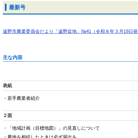
最新号
遠野市農業委員会だより「遠野盆地」№41（令和８年３月19日発行）.pdf
主な内容
表紙
・若手農業者紹介
２面
・「地域計画（目標地図）」の見直しについて
・農地を相続したときは必ず届出を