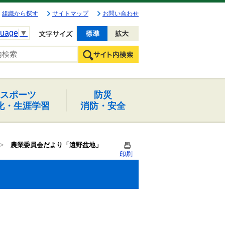
組織から探す
サイトマップ
お問い合わせ
guage
▼
文字を小さく
文字を大きく
スポーツ
防災
化・生涯学習
消防・安全
農業委員会だより「遠野盆地」
印刷
」