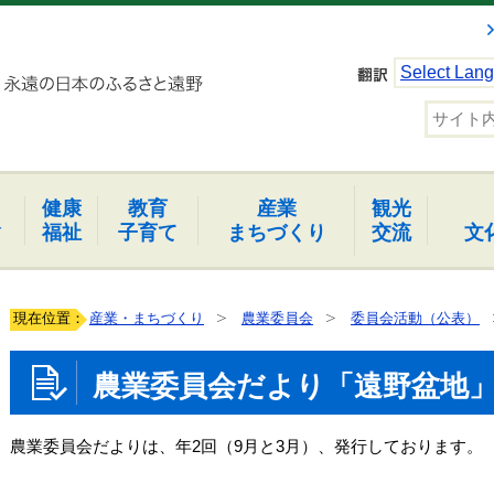
Select Lan
健康
教育
産業
観光
報
福祉
子育て
まちづくり
交流
文
現在位置：
産業・まちづくり
農業委員会
委員会活動（公表）
農業委員会だより「遠野盆地
農業委員会だよりは、年2回（9月と3月）、発行しております。