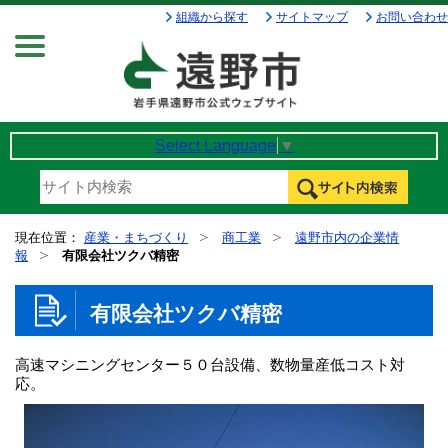
組織から探す
サイトマップ
お問い合わせ
Menu
Select Language
▼
現在位置：
産業・まちづくり
商工業
遠野市内の企業情
報
有限会社ツクバ精密
有限会社ツクバ精密
高速マシニングセンター５０台設備、数物量産低コスト対
応。