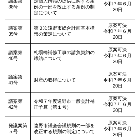
議案第
定個人情報の提供に関する条
令和７年６月
38号
例の一部を改正する条例の制
20日
定について
原案可決
議案第
第３次遠野市総合計画基本構
令和７年６月
39号
想の策定について
20日
原案可決
議案第
札場橋補修工事の請負契約の
令和７年６月
40号
締結について
20日
原案可決
議案第
財産の取得について
令和７年６月
41号
20日
原案可決
議案第
令和７年度遠野市一般会計補
令和７年６月
42号
正予算（第１号）
20日
原案可決
発議案第
遠野市議会会議規則の一部を
令和７年６月
５号
改正する規則の制定について
20日