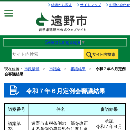
組織から探す
サイトマップ
お問い合わせ
Menu
Select Language
▼
現在位置：
市政情報
市議会
審議結果
令和７年６月定例
会審議結果
令和７年６月定例会審議結果
議案番号
件名
審議結果
承認
遠野市市税条例の一部を改正
議案第
令和７年６月
33
する条例の専決処分に関し承