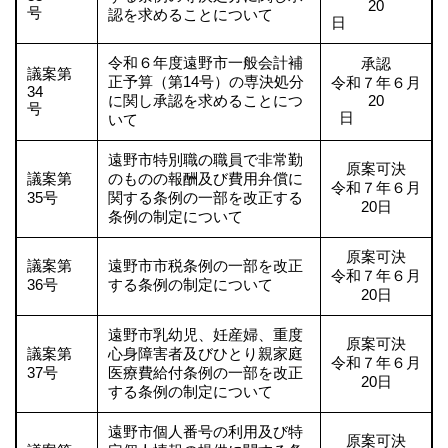
20
号
認を求めることについて
日
令和６年度遠野市一般会計補
承認
議案第
正予算（第14号）の専決処分
令和７年６月
34
に関し承認を求めることにつ
20
号
日
いて
遠野市特別職の職員で非常勤
原案可決
議案第
のものの報酬及び費用弁償に
令和７年６月
35号
関する条例の一部を改正する
20日
条例の制定について
原案可決
議案第
遠野市市税条例の一部を改正
令和７年６月
36号
する条例の制定について
20日
遠野市乳幼児、妊産婦、重度
原案可決
議案第
心身障害者及びひとり親家庭
令和７年６月
37号
医療費給付条例の一部を改正
20日
する条例の制定について
遠野市個人番号の利用及び特
原案可決