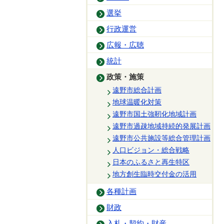
選挙
行政運営
広報・広聴
統計
政策・施策
遠野市総合計画
地球温暖化対策
遠野市国土強靭化地域計画
遠野市過疎地域持続的発展計画
遠野市公共施設等総合管理計画
人口ビジョン・総合戦略
日本のふるさと再生特区
地方創生臨時交付金の活用
各種計画
財政
入札・契約・財産