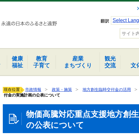
Select Lan
健康
教育
産業
観光
報
福祉
子育て
まちづくり
交流
文
現在位置：
市政情報
政策・施策
地方創生臨時交付金の活用
付金の実施計画の公表について
物価高騰対応重点支援地方創
の公表について