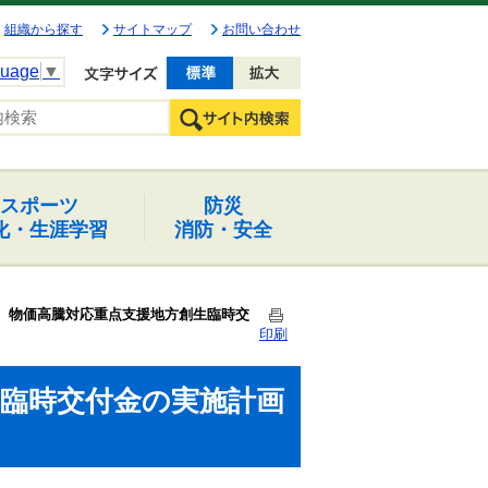
組織から探す
サイトマップ
お問い合わせ
guage
▼
文字を小さく
文字を大きく
スポーツ
防災
化・生涯学習
消防・安全
物価高騰対応重点支援地方創生臨時交
印刷
生臨時交付金の実施計画