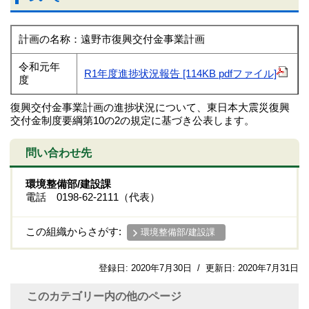
計画の名称：遠野市復興交付金事業計画
令和元年
R1年度進捗状況報告 [114KB pdfファイル]
度
復興交付金事業計画の進捗状況について、東日本大震災復興
交付金制度要綱第10の2の規定に基づき公表します。
問い合わせ先
環境整備部/建設課
電話 0198-62-2111（代表）
この組織からさがす:
環境整備部/建設課
登録日:
2020年7月30日
/
更新日:
2020年7月31日
このカテゴリー内の他のページ