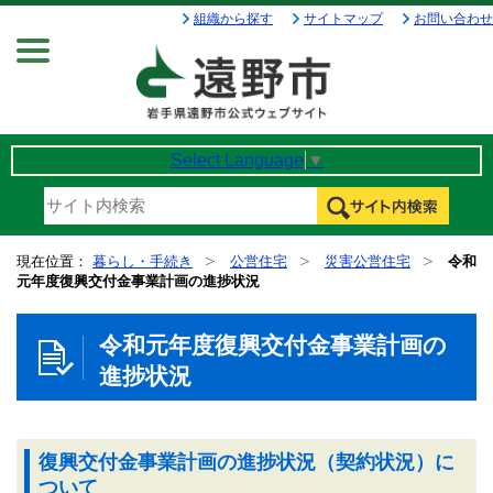
組織から探す
サイトマップ
お問い合わせ
Menu
Select Language
▼
現在位置：
暮らし・手続き
公営住宅
災害公営住宅
令和
元年度復興交付金事業計画の進捗状況
令和元年度復興交付金事業計画の
進捗状況
復興交付金事業計画の進捗状況（契約状況）に
ついて