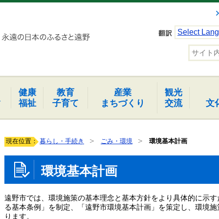
Select Lan
健康
教育
産業
観光
報
福祉
子育て
まちづくり
交流
文
現在位置：
暮らし・手続き
ごみ・環境
環境基本計画
環境基本計画
遠野市では、環境施策の基本理念と基本方針をより具体的に示す
る基本条例」を制定、「遠野市環境基本計画」を策定し、環境施
ります。