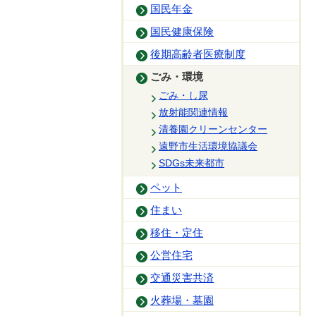
国民年金
国民健康保険
後期高齢者医療制度
ごみ・環境
ごみ・し尿
放射能関連情報
清養園クリーンセンター
遠野市生活環境協議会
SDGs未来都市
ペット
住まい
移住・定住
公営住宅
交通災害共済
火葬場・墓園