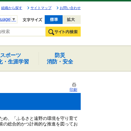
組織から探す
サイトマップ
お問い合わせ
guage
▼
文字を小さく
文字を大きく
スポーツ
防災
化・生涯学習
消防・安全
印刷
ため、「ふるさと遠野の環境を守り育て
策の総合的かつ計画的な推進を図ってお