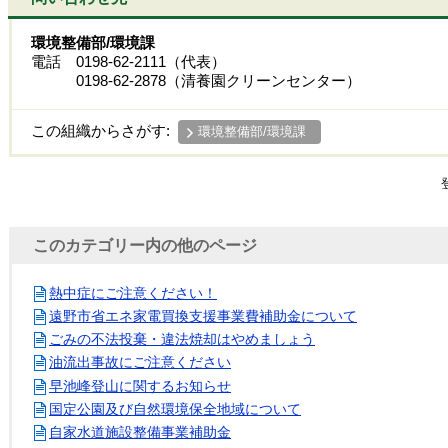
環境整備部/環境課
電話 0198-62-2111（代表）
0198-62-2878（清養園クリーンセンター）
この組織からさがす:
環境整備部/環境課
このカテゴリー内の他のページ
熱中症にご注意ください！
遠野市省エネ家電買換支援事業費補助金について
ごみの不法投棄・違法焼却はやめましょう
油流出事故にご注意ください
早池峰登山に関するお知らせ
国定公園及び自然環境保全地域について
自家水道施設整備事業補助金