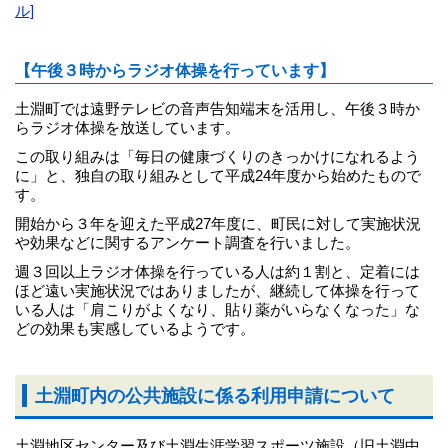
ル]
【午後３時からラジオ体操を行っています】
土淵町では遠野テレビの音声告知端末を活用し、午後３時か
らラジオ体操を放送しています。
この取り組みは「毎日の健康づくりのきっかけになれるよう
に」と、独自の取り組みとして平成24年度から始めたもので
す。
開始から３年を迎えた平成27年度に、町民に対して実施状況
や効果などに関するアンケート調査を行いました。
週３回以上ラジオ体操を行っている人は約１割と、定着には
ほど遠い実施状況ではありましたが、継続して体操を行って
いる人は「肩こりがよくなり、貼り薬がいらなくなった」な
どの効果も実感しているようです。
土淵町内の公共施設に係る利用申請について
土淵地区センター及び土淵生涯学習スポーツ施設（旧土淵中