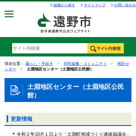
組織から探す
サイトマップ
お問い合わせ
Menu
現在位置：
暮らし・手続き
市民協働・コミュニティ
地区セ
ンター
土淵地区センター（土淵地区公民館）
土淵地区センター（土淵地区公民
館）
更新情報
令和２年10月１日より「土淵町地域づくり連絡協議会」