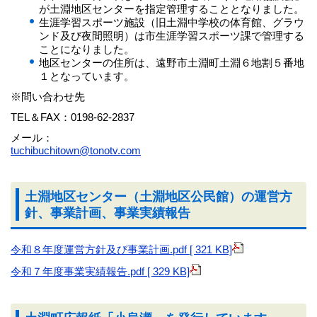
が土淵地区センターを指定管理することとなりました。
生涯学習スポーツ施設（旧土淵中学校の体育館、グラウ
ンド及び夜間照明）は市生涯学習スポーツ課で管理する
ことになりました。
地区センターの住所は、遠野市土淵町土淵６地割５番地
１となっています。
※問い合わせ先
TEL＆FAX：0198-62-2837
メール：
tuchibuchitown@tonotv.com
土淵地区センター（土淵地区公民館）の運営方
針、事業計画、事業実績報告
令和８年度運営方針及び事業計画.pdf [ 321 KB]
令和７年度事業実績報告.pdf [ 329 KB]