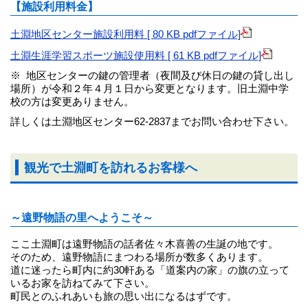
【施設利用料金】
土淵地区センター施設利用料 [ 80 KB pdfファイル]
土淵生涯学習スポーツ施設使用料 [ 61 KB pdfファイル]
※ 地区センターの鍵の管理者（夜間及び休日の鍵の貸し出し
場所）が令和２年４月１日から変更となります。旧土淵中学
校の方は変更ありません。
詳しくは土淵地区センター62-2837までお問い合わせ下さい。
観光で土淵町を訪れるお客様へ
～遠野物語の里へようこそ～
ここ土淵町は遠野物語の話者佐々木喜善の生誕の地です。
そのため、遠野物語にまつわる場所が数多くあります。
道に迷ったら町内に約30軒ある「道案内の家」の旗の立って
いるお家を訪ねてみて下さい。
町民とのふれあいも旅の思い出になるはずです。