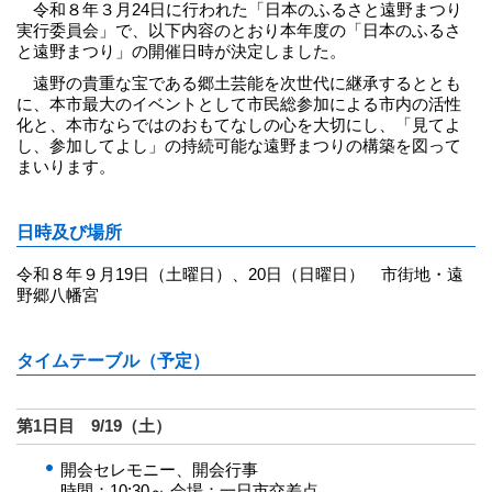
令和８年３月24日に行われた「日本のふるさと遠野まつり
実行委員会」で、以下内容のとおり本年度の「日本のふるさ
と遠野まつり」の開催日時が決定しました。
遠野の貴重な宝である郷土芸能を次世代に継承するととも
に、本市最大のイベントとして市民総参加による市内の活性
化と、本市ならではのおもてなしの心を大切にし、「見てよ
し、参加してよし」の持続可能な遠野まつりの構築を図って
まいります。
日時及び場所
令和８年９月19日（土曜日）、20日（日曜日） 市街地・遠
野郷八幡宮
タイムテーブル（予定）
第1日目 9/19（土）
開会セレモニー、開会行事
時間：10:30～ 会場：一日市交差点